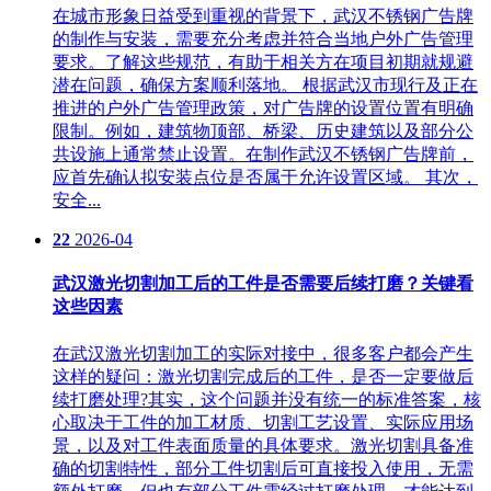
在城市形象日益受到重视的背景下，武汉不锈钢广告牌
的制作与安装，需要充分考虑并符合当地户外广告管理
要求。了解这些规范，有助于相关方在项目初期就规避
潜在问题，确保方案顺利落地。 根据武汉市现行及正在
推进的户外广告管理政策，对广告牌的设置位置有明确
限制。例如，建筑物顶部、桥梁、历史建筑以及部分公
共设施上通常禁止设置。在制作武汉不锈钢广告牌前，
应首先确认拟安装点位是否属于允许设置区域。 其次，
安全...
22
2026-04
武汉激光切割加工后的工件是否需要后续打磨？关键看
这些因素
在武汉激光切割加工的实际对接中，很多客户都会产生
这样的疑问：激光切割完成后的工件，是否一定要做后
续打磨处理?其实，这个问题并没有统一的标准答案，核
心取决于工件的加工材质、切割工艺设置、实际应用场
景，以及对工件表面质量的具体要求。激光切割具备准
确的切割特性，部分工件切割后可直接投入使用，无需