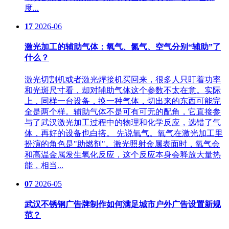
度...
17
2026-06
激光加工的辅助气体：氧气、氮气、空气分别“辅助”了
什么？
激光切割机或者激光焊接机买回来，很多人只盯着功率
和光斑尺寸看，却对辅助气体这个参数不太在意。实际
上，同样一台设备，换一种气体，切出来的东西可能完
全是两个样。辅助气体不是可有可无的配角，它直接参
与了武汉激光加工过程中的物理和化学反应，选错了气
体，再好的设备也白搭。 先说氧气。氧气在激光加工里
扮演的角色是"助燃剂"。激光照射金属表面时，氧气会
和高温金属发生氧化反应，这个反应本身会释放大量热
能，相当...
07
2026-05
武汉不锈钢广告牌制作如何满足城市户外广告设置新规
范？