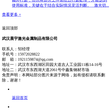
额外打磨，但也有部分工件需经过打磨处理，才能达到
使用标准，关键在于结合实际情况灵活判断。 激光切...
查看更多 +
返回顶部
武汉晨宇激光金属制品有限公司
联系人：邹经理
手机号：15972028822
邮 箱：1921159874@qq.com
地址一：武汉市东西湖区田园大道吉人工业园11栋14-16号
地址二：武汉市东西湖大道2061号中鑫集钢材市场
免责声明：本网站部分图片来源于网络，如有侵权请联系删
除，谢谢！
返回首页