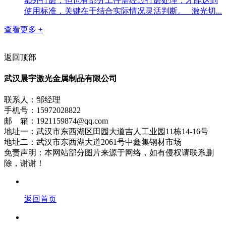
额外打磨，但也有部分工件需经过打磨处理，才能达到
使用标准，关键在于结合实际情况灵活判断。 激光切...
查看更多 +
返回顶部
武汉晨宇激光金属制品有限公司
联系人：邹经理
手机号：15972028822
邮 箱：1921159874@qq.com
地址一：武汉市东西湖区田园大道吉人工业园11栋14-16号
地址二：武汉市东西湖大道2061号中鑫集钢材市场
免责声明：本网站部分图片来源于网络，如有侵权请联系删
除，谢谢！
返回首页