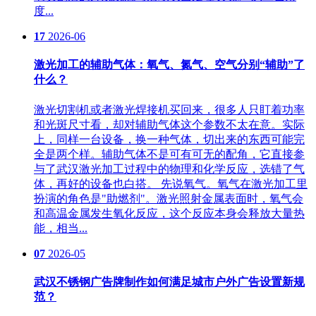
度...
17
2026-06
激光加工的辅助气体：氧气、氮气、空气分别“辅助”了
什么？
激光切割机或者激光焊接机买回来，很多人只盯着功率
和光斑尺寸看，却对辅助气体这个参数不太在意。实际
上，同样一台设备，换一种气体，切出来的东西可能完
全是两个样。辅助气体不是可有可无的配角，它直接参
与了武汉激光加工过程中的物理和化学反应，选错了气
体，再好的设备也白搭。 先说氧气。氧气在激光加工里
扮演的角色是"助燃剂"。激光照射金属表面时，氧气会
和高温金属发生氧化反应，这个反应本身会释放大量热
能，相当...
07
2026-05
武汉不锈钢广告牌制作如何满足城市户外广告设置新规
范？