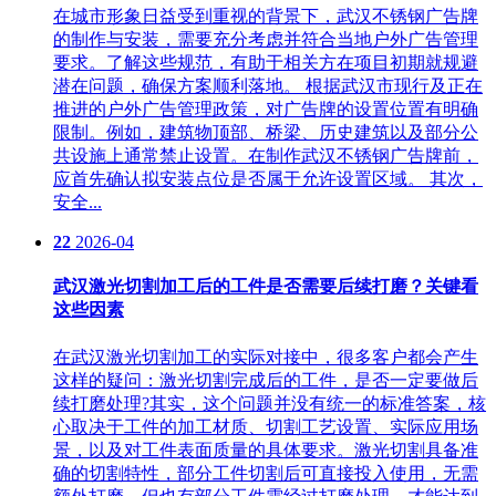
在城市形象日益受到重视的背景下，武汉不锈钢广告牌
的制作与安装，需要充分考虑并符合当地户外广告管理
要求。了解这些规范，有助于相关方在项目初期就规避
潜在问题，确保方案顺利落地。 根据武汉市现行及正在
推进的户外广告管理政策，对广告牌的设置位置有明确
限制。例如，建筑物顶部、桥梁、历史建筑以及部分公
共设施上通常禁止设置。在制作武汉不锈钢广告牌前，
应首先确认拟安装点位是否属于允许设置区域。 其次，
安全...
22
2026-04
武汉激光切割加工后的工件是否需要后续打磨？关键看
这些因素
在武汉激光切割加工的实际对接中，很多客户都会产生
这样的疑问：激光切割完成后的工件，是否一定要做后
续打磨处理?其实，这个问题并没有统一的标准答案，核
心取决于工件的加工材质、切割工艺设置、实际应用场
景，以及对工件表面质量的具体要求。激光切割具备准
确的切割特性，部分工件切割后可直接投入使用，无需