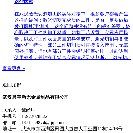
这些因素
在武汉激光切割加工的实际对接中，很多客户都会产生
这样的疑问：激光切割完成后的工件，是否一定要做后
续打磨处理?其实，这个问题并没有统一的标准答案，核
心取决于工件的加工材质、切割工艺设置、实际应用场
景，以及对工件表面质量的具体要求。激光切割具备准
确的切割特性，部分工件切割后可直接投入使用，无需
额外打磨，但也有部分工件需经过打磨处理，才能达到
使用标准，关键在于结合实际情况灵活判断。 激光切...
查看更多 +
返回顶部
武汉晨宇激光金属制品有限公司
联系人：邹经理
手机号：15972028822
邮 箱：1921159874@qq.com
地址一：武汉市东西湖区田园大道吉人工业园11栋14-16号