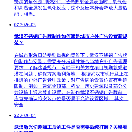
扮演的角色是"助燃剂"。激光照射金属表面时，氧气会
和高温金属发生氧化反应，这个反应本身会释放大量热
能，相当...
07
2026-05
武汉不锈钢广告牌制作如何满足城市户外广告设置新规
范？
在城市形象日益受到重视的背景下，武汉不锈钢广告牌
的制作与安装，需要充分考虑并符合当地户外广告管理
要求。了解这些规范，有助于相关方在项目初期就规避
潜在问题，确保方案顺利落地。 根据武汉市现行及正在
推进的户外广告管理政策，对广告牌的设置位置有明确
限制。例如，建筑物顶部、桥梁、历史建筑以及部分公
共设施上通常禁止设置。在制作武汉不锈钢广告牌前，
应首先确认拟安装点位是否属于允许设置区域。 其次，
安全...
22
2026-04
武汉激光切割加工后的工件是否需要后续打磨？关键看