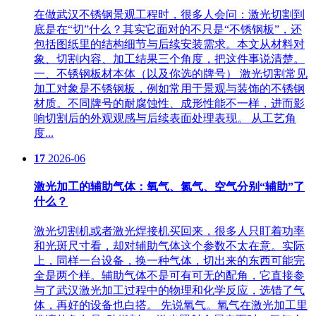
在做武汉不锈钢景观工程时，很多人会问：激光切割到
底是在“切”什么？其实它面对的不只是“不锈钢板”，还
包括图纸里的结构细节与后续安装需求。本文从材料对
象、切割内容、加工结果三个角度，把这件事说清楚。
一、不锈钢板材本体（以及你选的牌号） 激光切割常见
加工对象是不锈钢板，例如常用于景观与装饰的不锈钢
材质。不同牌号的耐腐蚀性、成形性能不一样，进而影
响切割后的外观观感与后续表面处理表现。 从工艺角
度...
17
2026-06
激光加工的辅助气体：氧气、氮气、空气分别“辅助”了
什么？
激光切割机或者激光焊接机买回来，很多人只盯着功率
和光斑尺寸看，却对辅助气体这个参数不太在意。实际
上，同样一台设备，换一种气体，切出来的东西可能完
全是两个样。辅助气体不是可有可无的配角，它直接参
与了武汉激光加工过程中的物理和化学反应，选错了气
体，再好的设备也白搭。 先说氧气。氧气在激光加工里