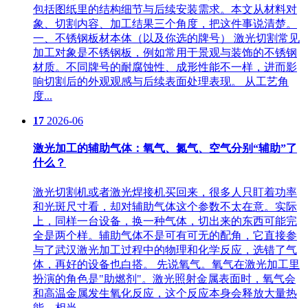
包括图纸里的结构细节与后续安装需求。本文从材料对
象、切割内容、加工结果三个角度，把这件事说清楚。
一、不锈钢板材本体（以及你选的牌号） 激光切割常见
加工对象是不锈钢板，例如常用于景观与装饰的不锈钢
材质。不同牌号的耐腐蚀性、成形性能不一样，进而影
响切割后的外观观感与后续表面处理表现。 从工艺角
度...
17
2026-06
激光加工的辅助气体：氧气、氮气、空气分别“辅助”了
什么？
激光切割机或者激光焊接机买回来，很多人只盯着功率
和光斑尺寸看，却对辅助气体这个参数不太在意。实际
上，同样一台设备，换一种气体，切出来的东西可能完
全是两个样。辅助气体不是可有可无的配角，它直接参
与了武汉激光加工过程中的物理和化学反应，选错了气
体，再好的设备也白搭。 先说氧气。氧气在激光加工里
扮演的角色是"助燃剂"。激光照射金属表面时，氧气会
和高温金属发生氧化反应，这个反应本身会释放大量热
能，相当...