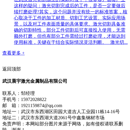
这样的疑问：激光切割完成后的工件，是否一定要做后
续打磨处理?其实，这个问题并没有统一的标准答案，核
心取决于工件的加工材质、切割工艺设置、实际应用场
景，以及对工件表面质量的具体要求。激光切割具备准
确的切割特性，部分工件切割后可直接投入使用，无需
额外打磨，但也有部分工件需经过打磨处理，才能达到
使用标准，关键在于结合实际情况灵活判断。 激光切...
查看更多 +
返回顶部
武汉晨宇激光金属制品有限公司
联系人：邹经理
手机号：15972028822
邮 箱：1921159874@qq.com
地址一：武汉市东西湖区田园大道吉人工业园11栋14-16号
地址二：武汉市东西湖大道2061号中鑫集钢材市场
免责声明：本网站部分图片来源于网络，如有侵权请联系删
除，谢谢！