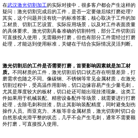
在
武汉激光切割加工
的实际对接中，很多客户都会产生这样的
疑问：激光切割完成后的工件，是否一定要做后续打磨处理?
其实，这个问题并没有统一的标准答案，核心取决于工件的加
工材质、切割工艺设置、实际应用场景，以及对工件表面质量
的具体要求。激光切割具备准确的切割特性，部分工件切割后
可直接投入使用，无需额外打磨，但也有部分工件需经过打磨
处理，才能达到使用标准，关键在于结合实际情况灵活判断。
激光切割后的工件是否需要打磨，首要影响因素就是加工材
质。
不同材质的工件，激光切割后切口状态存在明显差异，打
磨需求也随之不同。像碳钢、不锈钢等常见金属材质，在激光
切割过程中，受高温作用影响，切口边缘容易产生少量毛刺，
尤其是厚度较大的板材，切口处还可能出现挂渣现象。这类工
件如果用于机械装配、精密设备配件等场景，就需要进行打磨
处理，去除毛刺和挂渣，防止其影响装配精度，同时避免划伤
操作人员。而亚克力、木板等非金属材质，激光切割时切口会
自然形成光滑平整的状态，几乎不会产生毛刺，通常不需要额
外打磨，可直接投入使用。