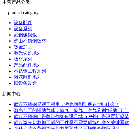
主营产品分类
— product category —
设备配件
设备系列
武钢碳钢钣
佛山不锈钢板材
钣金加工
激光切割系列
板材系列
产品配件系列
不锈钢工程系列
雕花雕刻系列
旧设备改造
新闻中心
武汉不锈钢景观工程里，激光切割到底在“切”什么？
激光加工的辅助气体：氧气、氮气、空气分别“辅助”了什
武汉不锈钢广告牌制作如何满足城市户外广告设置新规范
武汉激光切割加工后的工件是否需要后续打磨？关键看这
为什么武汉黄铜激光切割要预热？不预热会炸裂吗？