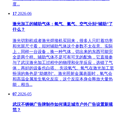
度...
17
2026-06
激光加工的辅助气体：氧气、氮气、空气分别“辅助”了
什么？
激光切割机或者激光焊接机买回来，很多人只盯着功率
和光斑尺寸看，却对辅助气体这个参数不太在意。实际
上，同样一台设备，换一种气体，切出来的东西可能完
全是两个样。辅助气体不是可有可无的配角，它直接参
与了武汉激光加工过程中的物理和化学反应，选错了气
体，再好的设备也白搭。 先说氧气。氧气在激光加工里
扮演的角色是"助燃剂"。激光照射金属表面时，氧气会
和高温金属发生氧化反应，这个反应本身会释放大量热
能，相当...
07
2026-05
武汉不锈钢广告牌制作如何满足城市户外广告设置新规
范？