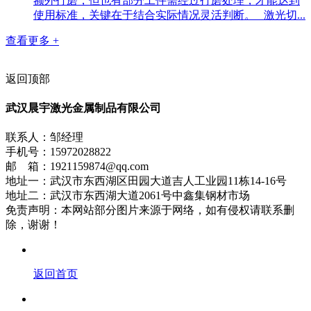
额外打磨，但也有部分工件需经过打磨处理，才能达到
使用标准，关键在于结合实际情况灵活判断。 激光切...
查看更多 +
返回顶部
武汉晨宇激光金属制品有限公司
联系人：邹经理
手机号：15972028822
邮 箱：1921159874@qq.com
地址一：武汉市东西湖区田园大道吉人工业园11栋14-16号
地址二：武汉市东西湖大道2061号中鑫集钢材市场
免责声明：本网站部分图片来源于网络，如有侵权请联系删
除，谢谢！
返回首页