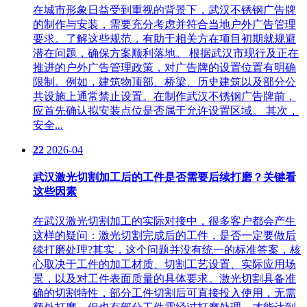
在城市形象日益受到重视的背景下，武汉不锈钢广告牌
的制作与安装，需要充分考虑并符合当地户外广告管理
要求。了解这些规范，有助于相关方在项目初期就规避
潜在问题，确保方案顺利落地。 根据武汉市现行及正在
推进的户外广告管理政策，对广告牌的设置位置有明确
限制。例如，建筑物顶部、桥梁、历史建筑以及部分公
共设施上通常禁止设置。在制作武汉不锈钢广告牌前，
应首先确认拟安装点位是否属于允许设置区域。 其次，
安全...
22
2026-04
武汉激光切割加工后的工件是否需要后续打磨？关键看
这些因素
在武汉激光切割加工的实际对接中，很多客户都会产生
这样的疑问：激光切割完成后的工件，是否一定要做后
续打磨处理?其实，这个问题并没有统一的标准答案，核
心取决于工件的加工材质、切割工艺设置、实际应用场
景，以及对工件表面质量的具体要求。激光切割具备准
确的切割特性，部分工件切割后可直接投入使用，无需