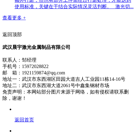
额外打磨，但也有部分工件需经过打磨处理，才能达到
使用标准，关键在于结合实际情况灵活判断。 激光切...
查看更多 +
返回顶部
武汉晨宇激光金属制品有限公司
联系人：邹经理
手机号：15972028822
邮 箱：1921159874@qq.com
地址一：武汉市东西湖区田园大道吉人工业园11栋14-16号
地址二：武汉市东西湖大道2061号中鑫集钢材市场
免责声明：本网站部分图片来源于网络，如有侵权请联系删
除，谢谢！
返回首页