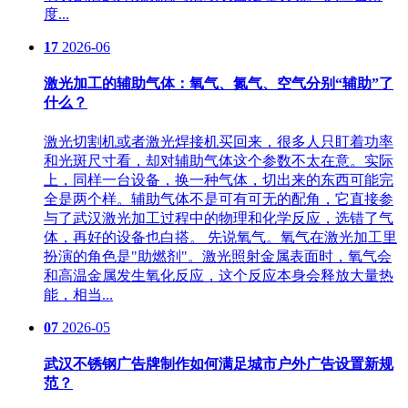
度...
17
2026-06
激光加工的辅助气体：氧气、氮气、空气分别“辅助”了
什么？
激光切割机或者激光焊接机买回来，很多人只盯着功率
和光斑尺寸看，却对辅助气体这个参数不太在意。实际
上，同样一台设备，换一种气体，切出来的东西可能完
全是两个样。辅助气体不是可有可无的配角，它直接参
与了武汉激光加工过程中的物理和化学反应，选错了气
体，再好的设备也白搭。 先说氧气。氧气在激光加工里
扮演的角色是"助燃剂"。激光照射金属表面时，氧气会
和高温金属发生氧化反应，这个反应本身会释放大量热
能，相当...
07
2026-05
武汉不锈钢广告牌制作如何满足城市户外广告设置新规
范？