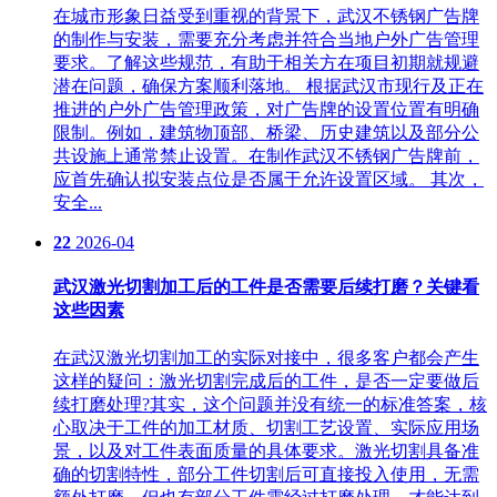
在城市形象日益受到重视的背景下，武汉不锈钢广告牌
的制作与安装，需要充分考虑并符合当地户外广告管理
要求。了解这些规范，有助于相关方在项目初期就规避
潜在问题，确保方案顺利落地。 根据武汉市现行及正在
推进的户外广告管理政策，对广告牌的设置位置有明确
限制。例如，建筑物顶部、桥梁、历史建筑以及部分公
共设施上通常禁止设置。在制作武汉不锈钢广告牌前，
应首先确认拟安装点位是否属于允许设置区域。 其次，
安全...
22
2026-04
武汉激光切割加工后的工件是否需要后续打磨？关键看
这些因素
在武汉激光切割加工的实际对接中，很多客户都会产生
这样的疑问：激光切割完成后的工件，是否一定要做后
续打磨处理?其实，这个问题并没有统一的标准答案，核
心取决于工件的加工材质、切割工艺设置、实际应用场
景，以及对工件表面质量的具体要求。激光切割具备准
确的切割特性，部分工件切割后可直接投入使用，无需