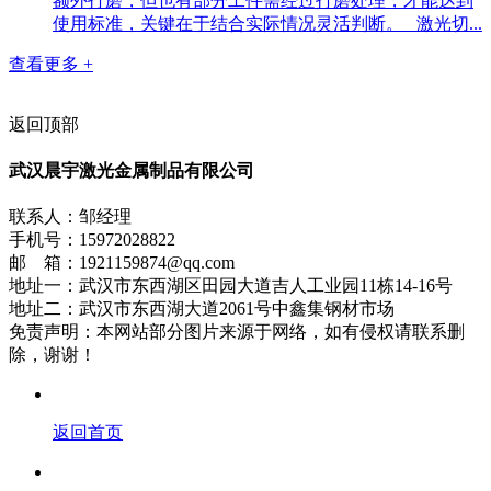
额外打磨，但也有部分工件需经过打磨处理，才能达到
使用标准，关键在于结合实际情况灵活判断。 激光切...
查看更多 +
返回顶部
武汉晨宇激光金属制品有限公司
联系人：邹经理
手机号：15972028822
邮 箱：1921159874@qq.com
地址一：武汉市东西湖区田园大道吉人工业园11栋14-16号
地址二：武汉市东西湖大道2061号中鑫集钢材市场
免责声明：本网站部分图片来源于网络，如有侵权请联系删
除，谢谢！
返回首页