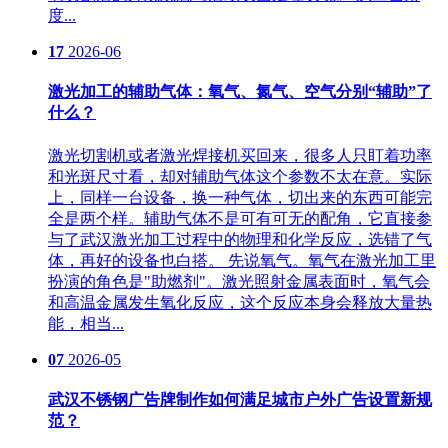
度...
17
2026-06
激光加工的辅助气体：氧气、氮气、空气分别“辅助”了
什么？
激光切割机或者激光焊接机买回来，很多人只盯着功率
和光斑尺寸看，却对辅助气体这个参数不太在意。实际
上，同样一台设备，换一种气体，切出来的东西可能完
全是两个样。辅助气体不是可有可无的配角，它直接参
与了武汉激光加工过程中的物理和化学反应，选错了气
体，再好的设备也白搭。 先说氧气。氧气在激光加工里
扮演的角色是"助燃剂"。激光照射金属表面时，氧气会
和高温金属发生氧化反应，这个反应本身会释放大量热
能，相当...
07
2026-05
武汉不锈钢广告牌制作如何满足城市户外广告设置新规
范？