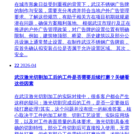
在城市形象日益受到重视的背景下，武汉不锈钢广告牌
的制作与安装，需要充分考虑并符合当地户外广告管理
要求。了解这些规范，有助于相关方在项目初期就规避
潜在问题，确保方案顺利落地。 根据武汉市现行及正在
推进的户外广告管理政策，对广告牌的设置位置有明确
限制。例如，建筑物顶部、桥梁、历史建筑以及部分公
共设施上通常禁止设置。在制作武汉不锈钢广告牌前，
应首先确认拟安装点位是否属于允许设置区域。 其次，
安全...
22
2026-04
武汉激光切割加工后的工件是否需要后续打磨？关键看
这些因素
在武汉激光切割加工的实际对接中，很多客户都会产生
这样的疑问：激光切割完成后的工件，是否一定要做后
续打磨处理?其实，这个问题并没有统一的标准答案，核
心取决于工件的加工材质、切割工艺设置、实际应用场
景，以及对工件表面质量的具体要求。激光切割具备准
确的切割特性，部分工件切割后可直接投入使用，无需