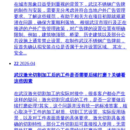
在城市形象日益受到重视的背景下，武汉不锈钢广告牌
的制作与安装，需要充分考虑并符合当地户外广告管理
要求。了解这些规范，有助于相关方在项目初期就规避
潜在问题，确保方案顺利落地。 根据武汉市现行及正在
推进的户外广告管理政策，对广告牌的设置位置有明确
限制。例如，建筑物顶部、桥梁、历史建筑以及部分公
共设施上通常禁止设置。在制作武汉不锈钢广告牌前，
应首先确认拟安装点位是否属于允许设置区域。 其次，
安全...
22
2026-04
武汉激光切割加工后的工件是否需要后续打磨？关键看
这些因素
在武汉激光切割加工的实际对接中，很多客户都会产生
这样的疑问：激光切割完成后的工件，是否一定要做后
续打磨处理?其实，这个问题并没有统一的标准答案，核
心取决于工件的加工材质、切割工艺设置、实际应用场
景，以及对工件表面质量的具体要求。激光切割具备准
确的切割特性，部分工件切割后可直接投入使用，无需