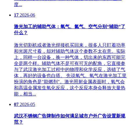
度...
17
2026-06
激光加工的辅助气体：氧气、氮气、空气分别“辅助”了
什么？
激光切割机或者激光焊接机买回来，很多人只盯着功率
和光斑尺寸看，却对辅助气体这个参数不太在意。实际
上，同样一台设备，换一种气体，切出来的东西可能完
全是两个样。辅助气体不是可有可无的配角，它直接参
与了武汉激光加工过程中的物理和化学反应，选错了气
体，再好的设备也白搭。 先说氧气。氧气在激光加工里
扮演的角色是"助燃剂"。激光照射金属表面时，氧气会
和高温金属发生氧化反应，这个反应本身会释放大量热
能，相当...
07
2026-05
武汉不锈钢广告牌制作如何满足城市户外广告设置新规
范？