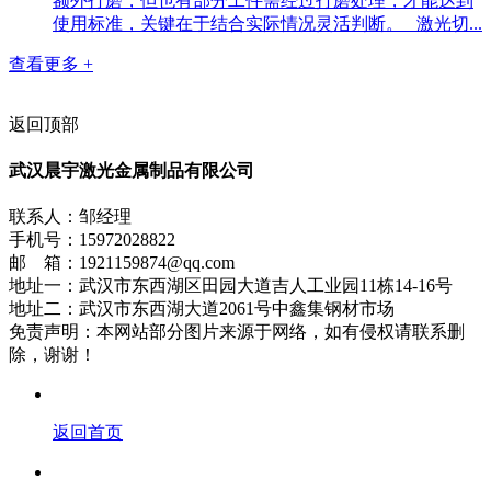
额外打磨，但也有部分工件需经过打磨处理，才能达到
使用标准，关键在于结合实际情况灵活判断。 激光切...
查看更多 +
返回顶部
武汉晨宇激光金属制品有限公司
联系人：邹经理
手机号：15972028822
邮 箱：1921159874@qq.com
地址一：武汉市东西湖区田园大道吉人工业园11栋14-16号
地址二：武汉市东西湖大道2061号中鑫集钢材市场
免责声明：本网站部分图片来源于网络，如有侵权请联系删
除，谢谢！
返回首页