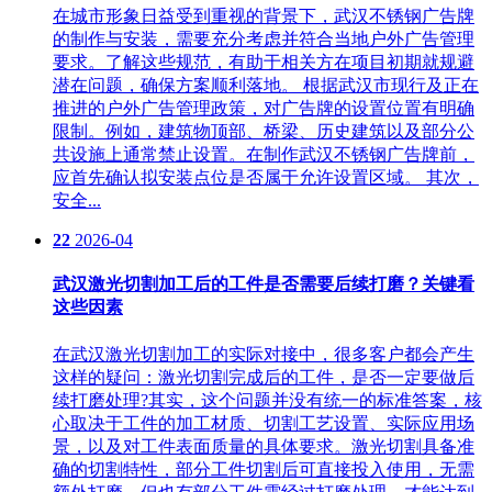
在城市形象日益受到重视的背景下，武汉不锈钢广告牌
的制作与安装，需要充分考虑并符合当地户外广告管理
要求。了解这些规范，有助于相关方在项目初期就规避
潜在问题，确保方案顺利落地。 根据武汉市现行及正在
推进的户外广告管理政策，对广告牌的设置位置有明确
限制。例如，建筑物顶部、桥梁、历史建筑以及部分公
共设施上通常禁止设置。在制作武汉不锈钢广告牌前，
应首先确认拟安装点位是否属于允许设置区域。 其次，
安全...
22
2026-04
武汉激光切割加工后的工件是否需要后续打磨？关键看
这些因素
在武汉激光切割加工的实际对接中，很多客户都会产生
这样的疑问：激光切割完成后的工件，是否一定要做后
续打磨处理?其实，这个问题并没有统一的标准答案，核
心取决于工件的加工材质、切割工艺设置、实际应用场
景，以及对工件表面质量的具体要求。激光切割具备准
确的切割特性，部分工件切割后可直接投入使用，无需