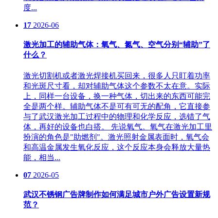
度...
17
2026-06
激光加工的辅助气体：氧气、氮气、空气分别“辅助”了
什么？
激光切割机或者激光焊接机买回来，很多人只盯着功率
和光斑尺寸看，却对辅助气体这个参数不太在意。实际
上，同样一台设备，换一种气体，切出来的东西可能完
全是两个样。辅助气体不是可有可无的配角，它直接参
与了武汉激光加工过程中的物理和化学反应，选错了气
体，再好的设备也白搭。 先说氧气。氧气在激光加工里
扮演的角色是"助燃剂"。激光照射金属表面时，氧气会
和高温金属发生氧化反应，这个反应本身会释放大量热
能，相当...
07
2026-05
武汉不锈钢广告牌制作如何满足城市户外广告设置新规
范？