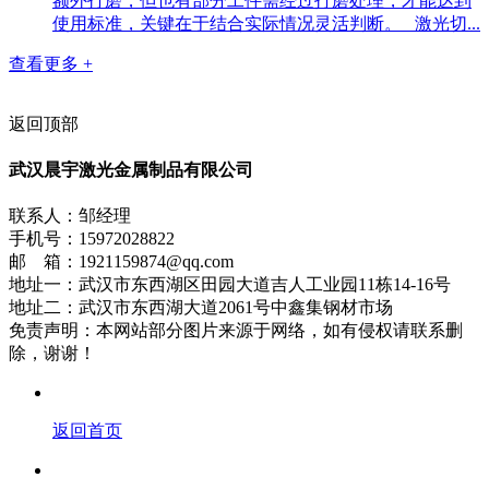
额外打磨，但也有部分工件需经过打磨处理，才能达到
使用标准，关键在于结合实际情况灵活判断。 激光切...
查看更多 +
返回顶部
武汉晨宇激光金属制品有限公司
联系人：邹经理
手机号：15972028822
邮 箱：1921159874@qq.com
地址一：武汉市东西湖区田园大道吉人工业园11栋14-16号
地址二：武汉市东西湖大道2061号中鑫集钢材市场
免责声明：本网站部分图片来源于网络，如有侵权请联系删
除，谢谢！
返回首页