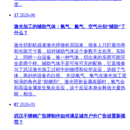
度...
17
2026-06
激光加工的辅助气体：氧气、氮气、空气分别“辅助”了
什么？
激光切割机或者激光焊接机买回来，很多人只盯着功率
和光斑尺寸看，却对辅助气体这个参数不太在意。实际
上，同样一台设备，换一种气体，切出来的东西可能完
全是两个样。辅助气体不是可有可无的配角，它直接参
与了武汉激光加工过程中的物理和化学反应，选错了气
体，再好的设备也白搭。 先说氧气。氧气在激光加工里
扮演的角色是"助燃剂"。激光照射金属表面时，氧气会
和高温金属发生氧化反应，这个反应本身会释放大量热
能，相当...
07
2026-05
武汉不锈钢广告牌制作如何满足城市户外广告设置新规
范？