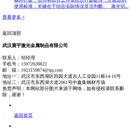
额外打磨，但也有部分工件需经过打磨处理，才能达到
使用标准，关键在于结合实际情况灵活判断。 激光切...
查看更多 +
返回顶部
武汉晨宇激光金属制品有限公司
联系人：邹经理
手机号：15972028822
邮 箱：1921159874@qq.com
地址一：武汉市东西湖区田园大道吉人工业园11栋14-16号
地址二：武汉市东西湖大道2061号中鑫集钢材市场
免责声明：本网站部分图片来源于网络，如有侵权请联系删
除，谢谢！
返回首页