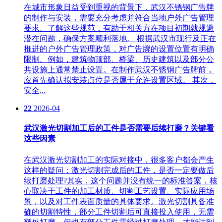
在城市形象日益受到重视的背景下，武汉不锈钢广告牌
的制作与安装，需要充分考虑并符合当地户外广告管理
要求。了解这些规范，有助于相关方在项目初期就规避
潜在问题，确保方案顺利落地。 根据武汉市现行及正在
推进的户外广告管理政策，对广告牌的设置位置有明确
限制。例如，建筑物顶部、桥梁、历史建筑以及部分公
共设施上通常禁止设置。在制作武汉不锈钢广告牌前，
应首先确认拟安装点位是否属于允许设置区域。 其次，
安全...
22
2026-04
武汉激光切割加工后的工件是否需要后续打磨？关键看
这些因素
在武汉激光切割加工的实际对接中，很多客户都会产生
这样的疑问：激光切割完成后的工件，是否一定要做后
续打磨处理?其实，这个问题并没有统一的标准答案，核
心取决于工件的加工材质、切割工艺设置、实际应用场
景，以及对工件表面质量的具体要求。激光切割具备准
确的切割特性，部分工件切割后可直接投入使用，无需