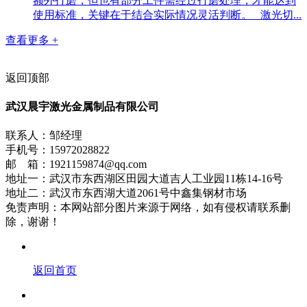
额外打磨，但也有部分工件需经过打磨处理，才能达到
使用标准，关键在于结合实际情况灵活判断。 激光切...
查看更多 +
返回顶部
武汉晨宇激光金属制品有限公司
联系人：邹经理
手机号：15972028822
邮 箱：1921159874@qq.com
地址一：武汉市东西湖区田园大道吉人工业园11栋14-16号
地址二：武汉市东西湖大道2061号中鑫集钢材市场
免责声明：本网站部分图片来源于网络，如有侵权请联系删
除，谢谢！
返回首页