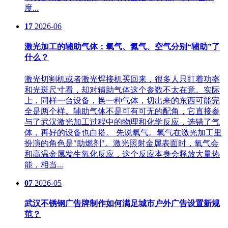
度...
17
2026-06
激光加工的辅助气体：氧气、氮气、空气分别“辅助”了
什么？
激光切割机或者激光焊接机买回来，很多人只盯着功率
和光斑尺寸看，却对辅助气体这个参数不太在意。实际
上，同样一台设备，换一种气体，切出来的东西可能完
全是两个样。辅助气体不是可有可无的配角，它直接参
与了武汉激光加工过程中的物理和化学反应，选错了气
体，再好的设备也白搭。 先说氧气。氧气在激光加工里
扮演的角色是"助燃剂"。激光照射金属表面时，氧气会
和高温金属发生氧化反应，这个反应本身会释放大量热
能，相当...
07
2026-05
武汉不锈钢广告牌制作如何满足城市户外广告设置新规
范？