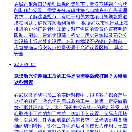
在城市形象日益受到重视的背景下，武汉不锈钢广告牌
的制作与安装，需要充分考虑并符合当地户外广告管理
要求。了解这些规范，有助于相关方在项目初期就规避
潜在问题，确保方案顺利落地。 根据武汉市现行及正在
推进的户外广告管理政策，对广告牌的设置位置有明确
限制。例如，建筑物顶部、桥梁、历史建筑以及部分公
共设施上通常禁止设置。在制作武汉不锈钢广告牌前，
应首先确认拟安装点位是否属于允许设置区域。 其次，
安全...
22
2026-04
武汉激光切割加工后的工件是否需要后续打磨？关键看
这些因素
在武汉激光切割加工的实际对接中，很多客户都会产生
这样的疑问：激光切割完成后的工件，是否一定要做后
续打磨处理?其实，这个问题并没有统一的标准答案，核
心取决于工件的加工材质、切割工艺设置、实际应用场
景，以及对工件表面质量的具体要求。激光切割具备准
确的切割特性，部分工件切割后可直接投入使用，无需