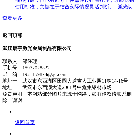
额外打磨，但也有部分工件需经过打磨处理，才能达到
使用标准，关键在于结合实际情况灵活判断。 激光切...
查看更多 +
返回顶部
武汉晨宇激光金属制品有限公司
联系人：邹经理
手机号：15972028822
邮 箱：1921159874@qq.com
地址一：武汉市东西湖区田园大道吉人工业园11栋14-16号
地址二：武汉市东西湖大道2061号中鑫集钢材市场
免责声明：本网站部分图片来源于网络，如有侵权请联系删
除，谢谢！
返回首页