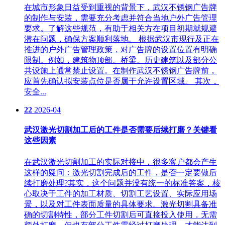
在城市形象日益受到重视的背景下，武汉不锈钢广告牌
的制作与安装，需要充分考虑并符合当地户外广告管理
要求。了解这些规范，有助于相关方在项目初期就规避
潜在问题，确保方案顺利落地。 根据武汉市现行及正在
推进的户外广告管理政策，对广告牌的设置位置有明确
限制。例如，建筑物顶部、桥梁、历史建筑以及部分公
共设施上通常禁止设置。在制作武汉不锈钢广告牌前，
应首先确认拟安装点位是否属于允许设置区域。 其次，
安全...
22
2026-04
武汉激光切割加工后的工件是否需要后续打磨？关键看
这些因素
在武汉激光切割加工的实际对接中，很多客户都会产生
这样的疑问：激光切割完成后的工件，是否一定要做后
续打磨处理?其实，这个问题并没有统一的标准答案，核
心取决于工件的加工材质、切割工艺设置、实际应用场
景，以及对工件表面质量的具体要求。激光切割具备准
确的切割特性，部分工件切割后可直接投入使用，无需