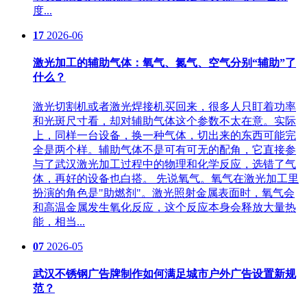
度...
17
2026-06
激光加工的辅助气体：氧气、氮气、空气分别“辅助”了
什么？
激光切割机或者激光焊接机买回来，很多人只盯着功率
和光斑尺寸看，却对辅助气体这个参数不太在意。实际
上，同样一台设备，换一种气体，切出来的东西可能完
全是两个样。辅助气体不是可有可无的配角，它直接参
与了武汉激光加工过程中的物理和化学反应，选错了气
体，再好的设备也白搭。 先说氧气。氧气在激光加工里
扮演的角色是"助燃剂"。激光照射金属表面时，氧气会
和高温金属发生氧化反应，这个反应本身会释放大量热
能，相当...
07
2026-05
武汉不锈钢广告牌制作如何满足城市户外广告设置新规
范？