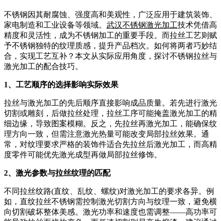
不锈钢因其耐腐蚀、强度高和美观性，广泛应用于建筑装饰、
家电制造和工业设备等领域。
武汉不锈钢激光加工
技术凭借高
精度和灵活性，成为不锈钢加工的重要手段。而拉丝工艺则赋
予不锈钢独特的纹理质感，提升产品档次。如何将两者巧妙结
合，实现工艺互补？本文从实际应用角度，探讨不锈钢拉丝与
激光加工的配合技巧。
1、工艺顺序的选择影响实际效果
拉丝与激光加工的先后顺序直接影响成品质量。若先进行激光
切割或雕刻，后做拉丝处理，拉丝工序可能掩盖激光加工的精
细边缘，导致图案模糊。反之，先拉丝再激光加工，能确保纹
理方向一致，但需注意激光热量可能改变局部拉丝效果。通
常，对纹理要求严格的装饰件适合先拉丝后激光加工，而高精
度零件可能优先激光成型再做局部拉丝修饰。
2、激光参数与拉丝纹理的匹配
不同拉丝纹路(直纹、乱纹、螺纹)对激光加工的要求各异。例
如，直纹拉丝不锈钢需控制激光切割方向与纹理一致，避免横
向切割破坏整体美感。激光功率和速度也需调整——高功率可