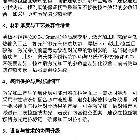
能导致拉丝面烧灼变色，而低速切割则易产生熔渣。建议通过
小样测试，找到既能保证切割质量又不损伤拉丝效果的参数组
合，如采用脉冲激光减少热影响。
3、材料厚度与工艺兼容性考量
薄板不锈钢(如0.5-1.5mm)拉丝后易变形，激光加工时需配合低
热输入工艺，如光纤激光高精度切割。厚板(3mm以上)拉丝层
较深，激光穿孔前需考虑纹理对光束的散射影响，适当提高峰
值功率。此外，奥氏体不锈钢(如304)与马氏体不锈钢(如420)
因硬度差异，拉丝后激光加工的参数需差异化设置，前者侧重
防过热变形，后者需避免裂纹。
4、表面保护与后处理细节
激光加工产生的氧化层可能附着在拉丝面上，需及时清理。可
采用中性清洗剂配合超声波处理，避免机械擦拭破坏纹理。对
于要求镜面与拉丝对比效果的产品，可在激光加工后对特定区
域进行二次拉丝或抛光。若设计包含镂空图案，建议在拉丝前
预留激光定位标记，确保加工对位准确。
5、设备与技术的协同升级