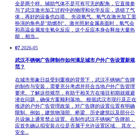
全是两个样。辅助气体不是可有可无的配角，它直接参
与了武汉激光加工过程中的物理和化学反应，选错了气
体，再好的设备也白搭。 先说氧气。氧气在激光加工里
扮演的角色是"助燃剂"。激光照射金属表面时，氧气会
和高温金属发生氧化反应，这个反应本身会释放大量热
能，相当...
07
2026-05
武汉不锈钢广告牌制作如何满足城市户外广告设置新规
范？
在城市形象日益受到重视的背景下，武汉不锈钢广告牌
的制作与安装，需要充分考虑并符合当地户外广告管理
要求。了解这些规范，有助于相关方在项目初期就规避
潜在问题，确保方案顺利落地。 根据武汉市现行及正在
推进的户外广告管理政策，对广告牌的设置位置有明确
限制。例如，建筑物顶部、桥梁、历史建筑以及部分公
共设施上通常禁止设置。在制作武汉不锈钢广告牌前，
应首先确认拟安装点位是否属于允许设置区域。 其次，
安全...