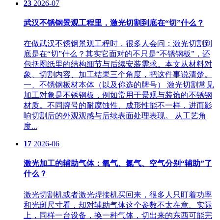
23
2026-07
武汉不锈钢景观工程里，激光切割到底在“切”什么？
在做武汉不锈钢景观工程时，很多人会问：激光切割到
底是在“切”什么？其实它面对的不只是“不锈钢板”，还
包括图纸里的结构细节与后续安装需求。本文从材料对
象、切割内容、加工结果三个角度，把这件事说清楚。
一、不锈钢板材本体（以及你选的牌号） 激光切割常见
加工对象是不锈钢板，例如常用于景观与装饰的不锈钢
材质。不同牌号的耐腐蚀性、成形性能不一样，进而影
响切割后的外观观感与后续表面处理表现。 从工艺角
度...
17
2026-06
激光加工的辅助气体：氧气、氮气、空气分别“辅助”了
什么？
激光切割机或者激光焊接机买回来，很多人只盯着功率
和光斑尺寸看，却对辅助气体这个参数不太在意。实际
上，同样一台设备，换一种气体，切出来的东西可能完