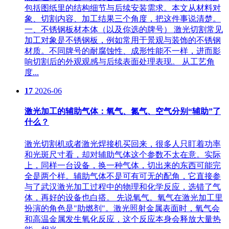
包括图纸里的结构细节与后续安装需求。本文从材料对
象、切割内容、加工结果三个角度，把这件事说清楚。
一、不锈钢板材本体（以及你选的牌号） 激光切割常见
加工对象是不锈钢板，例如常用于景观与装饰的不锈钢
材质。不同牌号的耐腐蚀性、成形性能不一样，进而影
响切割后的外观观感与后续表面处理表现。 从工艺角
度...
17
2026-06
激光加工的辅助气体：氧气、氮气、空气分别“辅助”了
什么？
激光切割机或者激光焊接机买回来，很多人只盯着功率
和光斑尺寸看，却对辅助气体这个参数不太在意。实际
上，同样一台设备，换一种气体，切出来的东西可能完
全是两个样。辅助气体不是可有可无的配角，它直接参
与了武汉激光加工过程中的物理和化学反应，选错了气
体，再好的设备也白搭。 先说氧气。氧气在激光加工里
扮演的角色是"助燃剂"。激光照射金属表面时，氧气会
和高温金属发生氧化反应，这个反应本身会释放大量热