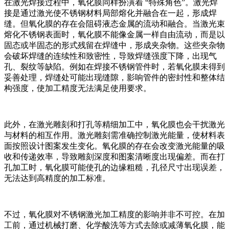
在激光焊接过程中，氧化膜同样扮演着 “特殊角色”。激光焊
接是通过激光使不锈钢材料局部熔化并融合在一起，形成焊
缝。但氧化膜的存在会阻碍液态金属的流动和融合。当激光束
熔化不锈钢表面时，氧化膜不能像金属一样自由流动，而是以
固态或半固态的形式残留在焊缝中，形成夹杂物。这些夹杂物
会破坏焊缝的连续性和致密性，导致焊缝强度下降，出现气
孔、裂纹等缺陷。例如在焊接不锈钢管件时，若氧化膜未得到
妥善处理，焊缝处可能出现缝隙，影响管件的密封性和整体结
构强度，使加工精度无法满足使用要求。​
此外，在激光雕刻和打孔等精细加工中，氧化膜也会干扰激光
与材料的相互作用。激光雕刻需准确控制激光能量，使材料表
面按照设计图案发生变化。氧化膜的存在会改变激光能量的吸
收和传递效率，导致雕刻深度和图案清晰度出现偏差。而在打
孔加工时，氧化膜可能使孔的边缘粗糙，孔径尺寸出现误差，
无法达到高精度的加工标准。​
不过，氧化膜对不锈钢激光加工精度的影响并非不可控。在加
工前，通过机械打磨、化学酸洗等方式去除或减薄氧化膜，能