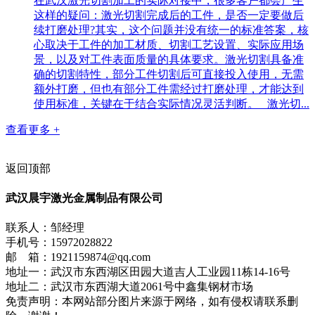
在武汉激光切割加工的实际对接中，很多客户都会产生
这样的疑问：激光切割完成后的工件，是否一定要做后
续打磨处理?其实，这个问题并没有统一的标准答案，核
心取决于工件的加工材质、切割工艺设置、实际应用场
景，以及对工件表面质量的具体要求。激光切割具备准
确的切割特性，部分工件切割后可直接投入使用，无需
额外打磨，但也有部分工件需经过打磨处理，才能达到
使用标准，关键在于结合实际情况灵活判断。 激光切...
查看更多 +
返回顶部
武汉晨宇激光金属制品有限公司
联系人：邹经理
手机号：15972028822
邮 箱：1921159874@qq.com
地址一：武汉市东西湖区田园大道吉人工业园11栋14-16号
地址二：武汉市东西湖大道2061号中鑫集钢材市场
免责声明：本网站部分图片来源于网络，如有侵权请联系删