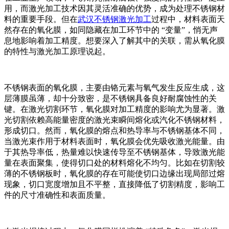
用，而激光加工技术因其灵活准确的优势，成为处理不锈钢材
料的重要手段。但在
武汉不锈钢激光加工
过程中，材料表面天
然存在的氧化膜，如同隐藏在加工环节中的 “变量”，悄无声
息地影响着加工精度。想要深入了解其中的关联，需从氧化膜
的特性与激光加工原理说起。​
不锈钢表面的氧化膜，主要由铬元素与氧气发生反应生成，这
层薄膜虽薄，却十分致密，是不锈钢具备良好耐腐蚀性的关
键。在激光切割环节，氧化膜对加工精度的影响尤为显著。激
光切割依赖高能量密度的激光束瞬间熔化或汽化不锈钢材料，
形成切口。然而，氧化膜的熔点和热导率与不锈钢基体不同，
当激光束作用于材料表面时，氧化膜会优先吸收激光能量。由
于其热导率低，热量难以快速传导至不锈钢基体，导致激光能
量在表面聚集，使得切口处的材料熔化不均匀。比如在切割较
薄的不锈钢板时，氧化膜的存在可能使切口边缘出现局部过熔
现象，切口宽度增加且不平整，直接降低了切割精度，影响工
件的尺寸准确性和表面质量。​