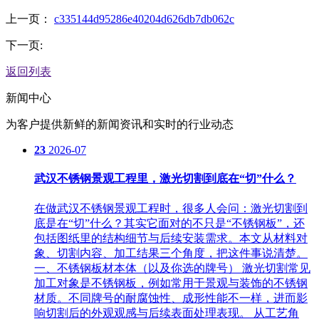
上一页：
c335144d95286e40204d626db7db062c
下一页:
返回列表
新闻中心
为客户提供新鲜的新闻资讯和实时的行业动态
23
2026-07
武汉不锈钢景观工程里，激光切割到底在“切”什么？
在做武汉不锈钢景观工程时，很多人会问：激光切割到
底是在“切”什么？其实它面对的不只是“不锈钢板”，还
包括图纸里的结构细节与后续安装需求。本文从材料对
象、切割内容、加工结果三个角度，把这件事说清楚。
一、不锈钢板材本体（以及你选的牌号） 激光切割常见
加工对象是不锈钢板，例如常用于景观与装饰的不锈钢
材质。不同牌号的耐腐蚀性、成形性能不一样，进而影
响切割后的外观观感与后续表面处理表现。 从工艺角