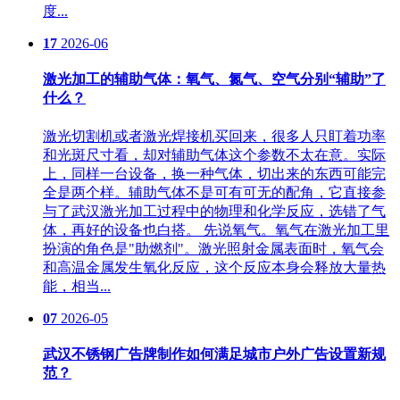
度...
17
2026-06
激光加工的辅助气体：氧气、氮气、空气分别“辅助”了
什么？
激光切割机或者激光焊接机买回来，很多人只盯着功率
和光斑尺寸看，却对辅助气体这个参数不太在意。实际
上，同样一台设备，换一种气体，切出来的东西可能完
全是两个样。辅助气体不是可有可无的配角，它直接参
与了武汉激光加工过程中的物理和化学反应，选错了气
体，再好的设备也白搭。 先说氧气。氧气在激光加工里
扮演的角色是"助燃剂"。激光照射金属表面时，氧气会
和高温金属发生氧化反应，这个反应本身会释放大量热
能，相当...
07
2026-05
武汉不锈钢广告牌制作如何满足城市户外广告设置新规
范？