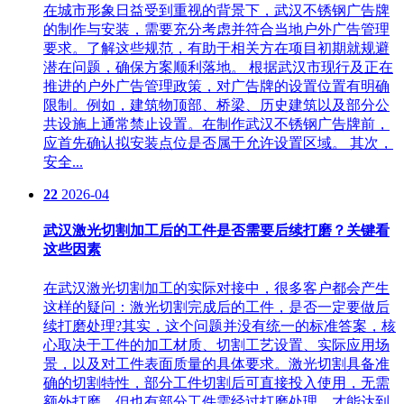
在城市形象日益受到重视的背景下，武汉不锈钢广告牌
的制作与安装，需要充分考虑并符合当地户外广告管理
要求。了解这些规范，有助于相关方在项目初期就规避
潜在问题，确保方案顺利落地。 根据武汉市现行及正在
推进的户外广告管理政策，对广告牌的设置位置有明确
限制。例如，建筑物顶部、桥梁、历史建筑以及部分公
共设施上通常禁止设置。在制作武汉不锈钢广告牌前，
应首先确认拟安装点位是否属于允许设置区域。 其次，
安全...
22
2026-04
武汉激光切割加工后的工件是否需要后续打磨？关键看
这些因素
在武汉激光切割加工的实际对接中，很多客户都会产生
这样的疑问：激光切割完成后的工件，是否一定要做后
续打磨处理?其实，这个问题并没有统一的标准答案，核
心取决于工件的加工材质、切割工艺设置、实际应用场
景，以及对工件表面质量的具体要求。激光切割具备准
确的切割特性，部分工件切割后可直接投入使用，无需
额外打磨，但也有部分工件需经过打磨处理，才能达到